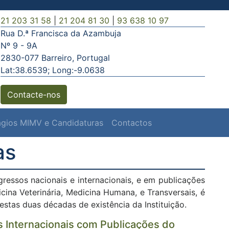
21 203 31 58
|
21 204 81 30
|
93 638 10 97
Rua D.ª Francisca da Azambuja
Nº 9 - 9A
2830-077 Barreiro, Portugal
Lat:38.6539; Long:-9.0638
Contacte-nos
ágios MIMV e Candidaturas
Contactos
as
essos nacionais e internacionais, e em publicações
icina Veterinária, Medicina Humana, e Transversais, é
destas duas décadas de existência da Instituição.
s Internacionais com Publicações do