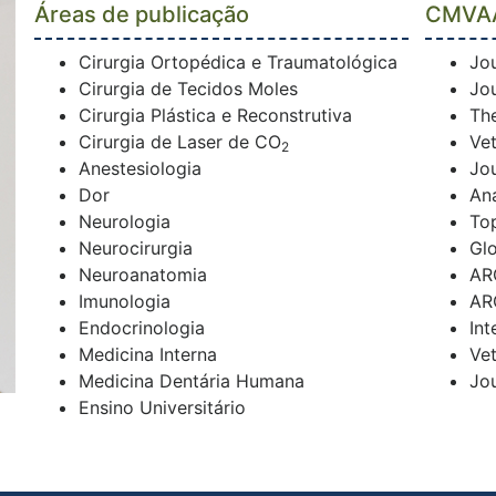
Áreas de publicação
CMVA
Cirurgia Ortopédica e Traumatológica
Jou
Cirurgia de Tecidos Moles
Jo
Cirurgia Plástica e Reconstrutiva
Th
Cirurgia de Laser de CO
Ve
2
Anestesiologia
Jo
Dor
An
Neurologia
To
Neurocirurgia
Glo
Neuroanatomia
AR
Imunologia
AR
Endocrinologia
Int
Medicina Interna
Vet
Medicina Dentária Humana
Jou
Ensino Universitário